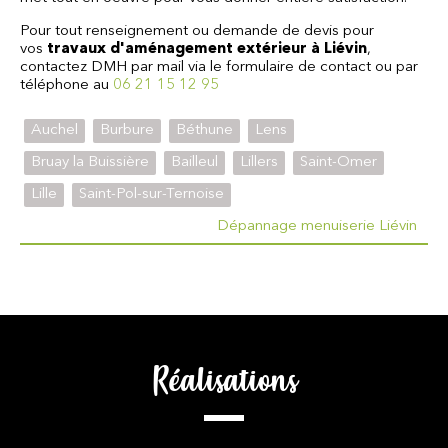
Pour tout renseignement ou demande de devis pour
vos
travaux d'aménagement extérieur à Liévin
,
contactez DMH par mail via le formulaire de contact ou par
téléphone au
06 21 15 12 95
Auchel
Burbure
Béthune
Lens
Bruay la Buissière
Bailleul
Lillers
Saint-Omer
Lille
Saint-Pol-sur-Ternoise
Dépannage menuiserie Liévin
Réalisations