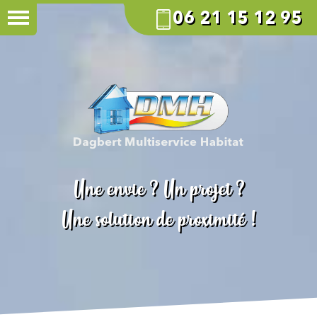
06 21 15 12 95
Une envie ? Un projet ?
Une solution de proximité !