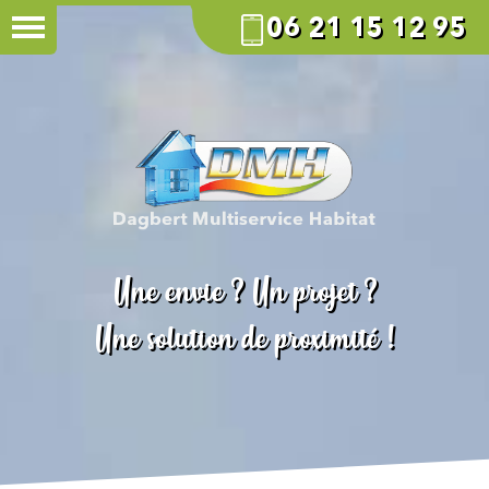
06 21 15 12 95
Une envie ? Un projet ?
Une solution de proximité !