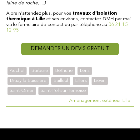
laine de roche, ...)
Alors n'attendez plus, pour vos
travaux d'isolation
thermique à Lille
et ses environs, contactez DMH par mail
via le formulaire de contact ou par téléphone au
06 21 15
12 95
DEMANDER UN DEVIS GRATUIT
Auchel
Burbure
Béthune
Lens
Bruay la Buissière
Bailleul
Lillers
Liévin
Saint-Omer
Saint-Pol-sur-Ternoise
Aménagement extérieur Lille