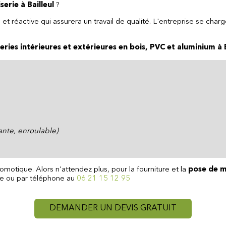
erie à Bailleul
?
réactive qui assurera un travail de qualité. L'entreprise se charge
ries intérieures et extérieures en bois, PVC et aluminium à Ba
ante, enroulable)
motique. Alors n'attendez plus, pour la fourniture et la
pose de me
site ou par téléphone au
06 21 15 12 95
DEMANDER UN DEVIS GRATUIT