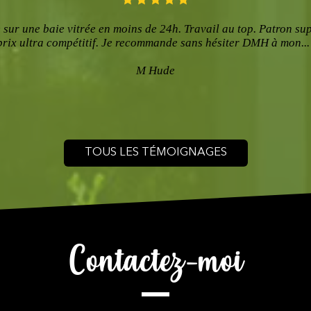
ur une baie vitrée en moins de 24h. Travail au top. Patron su
prix ultra compétitif. Je recommande sans hésiter DMH à mon...
M Hude
TOUS LES TÉMOIGNAGES
Contactez-moi