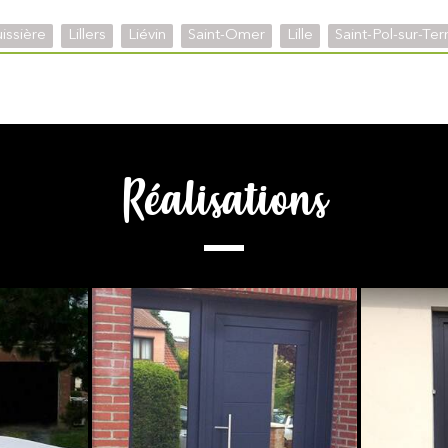
uissière
Lillers
Liévin
Saint-Omer
Lille
Saint-Pol-sur-Ter
Réalisations