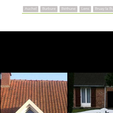
Auchel
Burbure
Béthune
Lens
Bruay la B