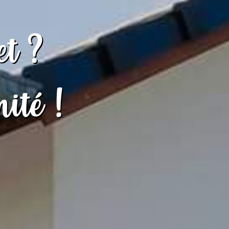
et ?
ité !